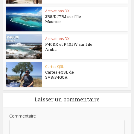
Activations DX
3B8/DJ7RJ sur l’île
Maurice
Activations DX
P40DX et P40JW sur l’île
Aruba
Cartes QSL
Cartes eQSL de
SV8/F4GQA
Laisser un commentaire
Commentaire