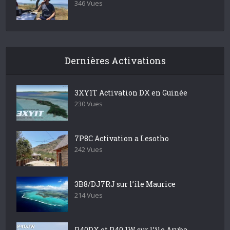
346 Vues
Dernières Activations
3XY1T Activation DX en Guinée
230 Vues
7P8C Activation a Lesotho
242 Vues
3B8/DJ7RJ sur l’île Maurice
214 Vues
P40DX et P40JW sur l’île Aruba