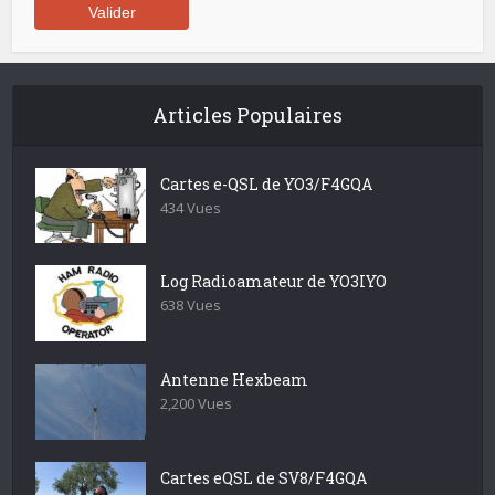
Articles Populaires
Cartes e-QSL de YO3/F4GQA
434 Vues
Log Radioamateur de YO3IYO
638 Vues
Antenne Hexbeam
2,200 Vues
Cartes eQSL de SV8/F4GQA