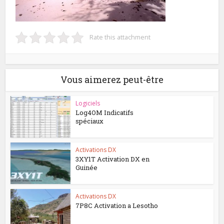
Rate this attachment
Vous aimerez peut-être
Logiciels
Log4OM Indicatifs
spéciaux
Activations DX
3XY1T Activation DX en
Guinée
Activations DX
7P8C Activation a Lesotho