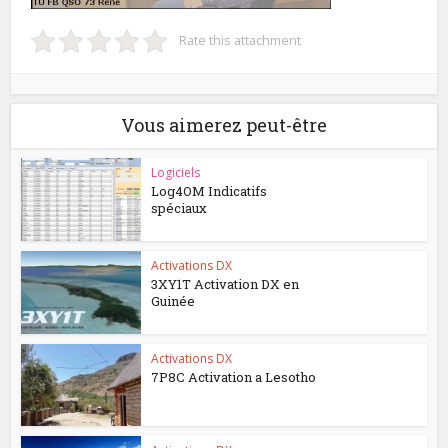
Rate this attachment
Vous aimerez peut-être
Logiciels
Log4OM Indicatifs
spéciaux
Activations DX
3XY1T Activation DX en
Guinée
Activations DX
7P8C Activation a Lesotho