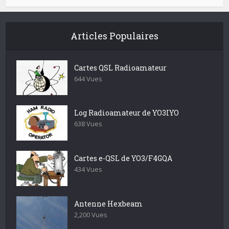
Articles Populaires
Cartes QSL Radioamateur
644 Vues
Log Radioamateur de YO3IYO
638 Vues
Cartes e-QSL de YO3/F4GQA
434 Vues
Antenne Hexbeam
2,200 Vues