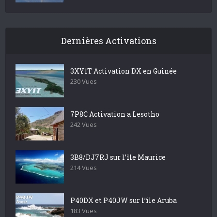
Dernières Activations
3XY1T Activation DX en Guinée
230 Vues
7P8C Activation a Lesotho
242 Vues
3B8/DJ7RJ sur l’île Maurice
214 Vues
P40DX et P40JW sur l’île Aruba
183 Vues