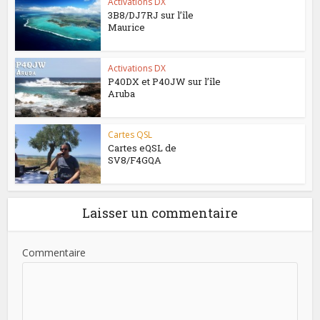
Activations DX
3B8/DJ7RJ sur l’île
Maurice
Activations DX
P40DX et P40JW sur l’île
Aruba
Cartes QSL
Cartes eQSL de
SV8/F4GQA
Laisser un commentaire
Commentaire