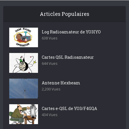
Articles Populaires
Log Radioamateur de YO3IYO
638 Vues
Cartes QSL Radioamateur
644 Vues
Antenne Hexbeam
2,200 Vues
Cartes e-QSL de YO3/F4GQA
434 Vues