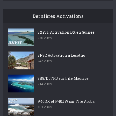
Dernières Activations
3XY1T Activation DX en Guinée
230 Vues
7P8C Activation a Lesotho
242 Vues
3B8/DJ7RJ sur l’île Maurice
214 Vues
P40DX et P40JW sur l’île Aruba
183 Vues