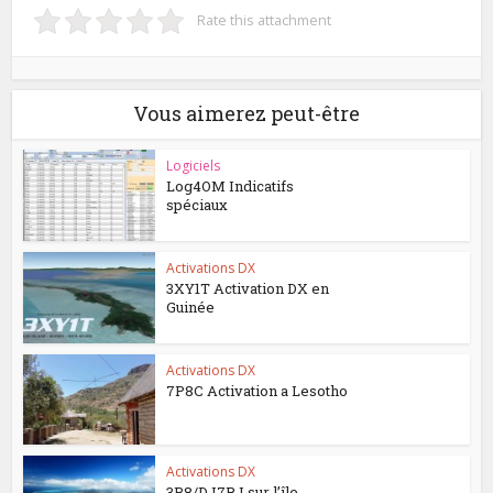
Rate this attachment
Vous aimerez peut-être
Logiciels
Log4OM Indicatifs
spéciaux
Activations DX
3XY1T Activation DX en
Guinée
Activations DX
7P8C Activation a Lesotho
Activations DX
3B8/DJ7RJ sur l’île