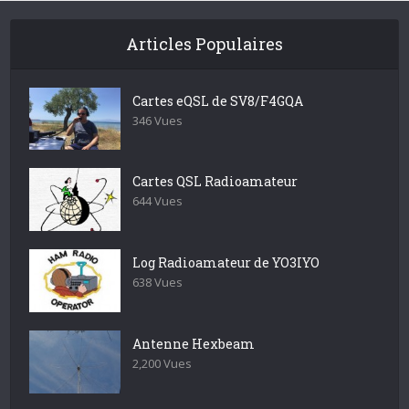
Articles Populaires
Cartes eQSL de SV8/F4GQA
346 Vues
Cartes QSL Radioamateur
644 Vues
Log Radioamateur de YO3IYO
638 Vues
Antenne Hexbeam
2,200 Vues