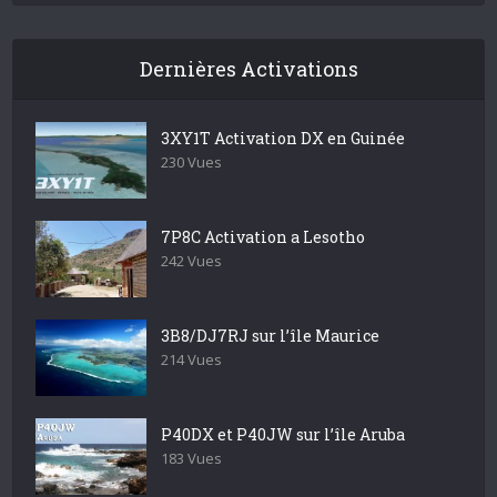
Dernières Activations
3XY1T Activation DX en Guinée
230 Vues
7P8C Activation a Lesotho
242 Vues
3B8/DJ7RJ sur l’île Maurice
214 Vues
P40DX et P40JW sur l’île Aruba
183 Vues