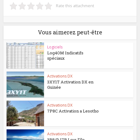
Rate this attachment
Vous aimerez peut-être
Logiciels
Log4OM Indicatifs
spéciaux
Activations DX
3XY1T Activation DX en
Guinée
Activations DX
7P8C Activation a Lesotho
Activations DX
3B8/DJ7RJ sur l’île