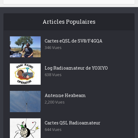
Articles Populaires
Cartes eQSL de SV8/F4GQA
346 Vues
Log Radioamateur de YO3IYO
638 Vues
Antenne Hexbeam
2,200 Vues
Cartes QSL Radioamateur
644 Vues