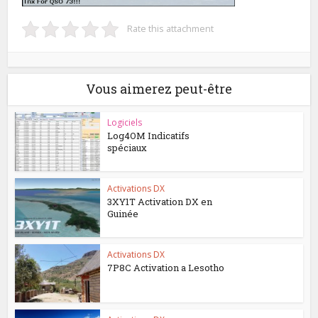
Rate this attachment
Vous aimerez peut-être
Logiciels
Log4OM Indicatifs
spéciaux
Activations DX
3XY1T Activation DX en
Guinée
Activations DX
7P8C Activation a Lesotho