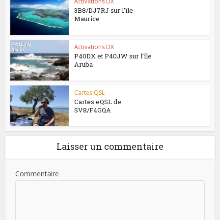
Activations DX
3B8/DJ7RJ sur l’île
Maurice
Activations DX
P40DX et P40JW sur l’île
Aruba
Cartes QSL
Cartes eQSL de
SV8/F4GQA
Laisser un commentaire
Commentaire