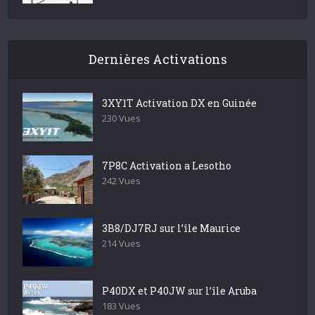
Dernières Activations
3XY1T Activation DX en Guinée
230 Vues
7P8C Activation a Lesotho
242 Vues
3B8/DJ7RJ sur l’île Maurice
214 Vues
P40DX et P40JW sur l’île Aruba
183 Vues