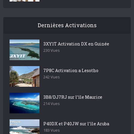
Dernières Activations
3XY1T Activation DX en Guinée
230 Vues
7P8C Activation a Lesotho
242 Vues
3B8/DJ7RJ sur l’île Maurice
214 Vues
P40DX et P40JW sur l’île Aruba
183 Vues