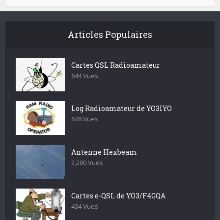
Articles Populaires
Cartes QSL Radioamateur
644 Vues
Log Radioamateur de YO3IYO
638 Vues
Antenne Hexbeam
2,200 Vues
Cartes e-QSL de YO3/F4GQA
434 Vues