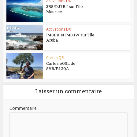
Activations DX
3B8/DJ7RJ sur l’île
Maurice
Activations DX
P40DX et P40JW sur l’île
Aruba
Cartes QSL
Cartes eQSL de
SV8/F4GQA
Laisser un commentaire
Commentaire