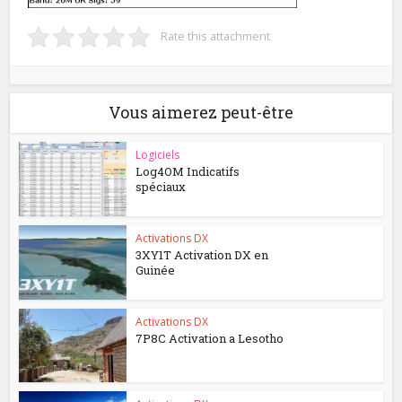
Rate this attachment
Vous aimerez peut-être
Logiciels
Log4OM Indicatifs
spéciaux
Activations DX
3XY1T Activation DX en
Guinée
Activations DX
7P8C Activation a Lesotho