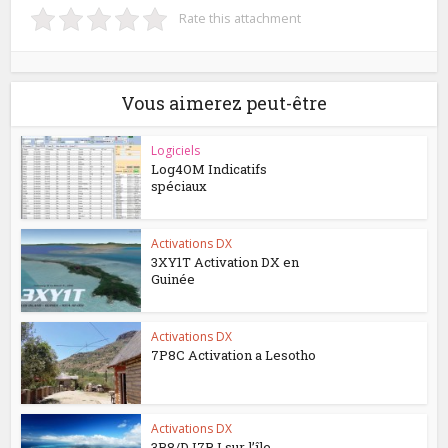
Rate this attachment
Vous aimerez peut-être
Logiciels
Log4OM Indicatifs
spéciaux
Activations DX
3XY1T Activation DX en
Guinée
Activations DX
7P8C Activation a Lesotho
Activations DX
3B8/DJ7RJ sur l’île