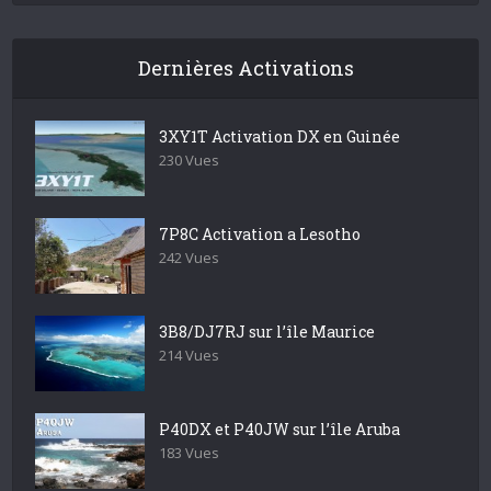
Dernières Activations
3XY1T Activation DX en Guinée
230 Vues
7P8C Activation a Lesotho
242 Vues
3B8/DJ7RJ sur l’île Maurice
214 Vues
P40DX et P40JW sur l’île Aruba
183 Vues