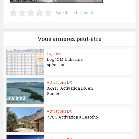
Rate this attachment
Vous aimerez peut-être
Logiciels
Log4OM Indicatifs
spéciaux
Activations DX
3XY1T Activation DX en
Guinée
Activations DX
7P8C Activation a Lesotho