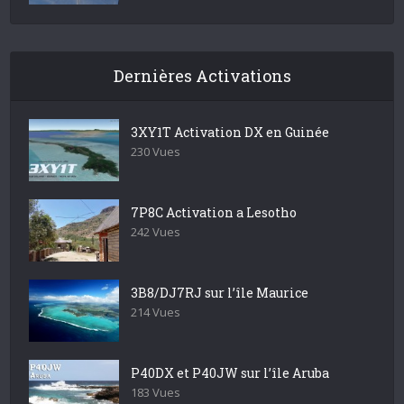
Dernières Activations
3XY1T Activation DX en Guinée
230 Vues
7P8C Activation a Lesotho
242 Vues
3B8/DJ7RJ sur l’île Maurice
214 Vues
P40DX et P40JW sur l’île Aruba
183 Vues