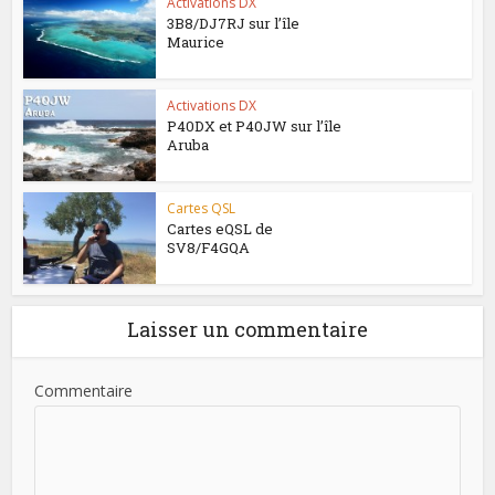
Activations DX
3B8/DJ7RJ sur l’île
Maurice
Activations DX
P40DX et P40JW sur l’île
Aruba
Cartes QSL
Cartes eQSL de
SV8/F4GQA
Laisser un commentaire
Commentaire