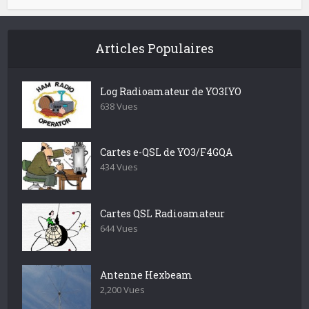
Articles Populaires
Log Radioamateur de YO3IYO
638 Vues
Cartes e-QSL de YO3/F4GQA
434 Vues
Cartes QSL Radioamateur
644 Vues
Antenne Hexbeam
2,200 Vues