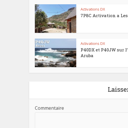
Activations DX
7P8C Activation a Le
Activations DX
P40DX et P40JW sur l’
Aruba
Laisse
Commentaire