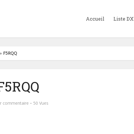
Accueil
Liste D
»
F5RQQ
F5RQQ
er commentaire
50 Vues