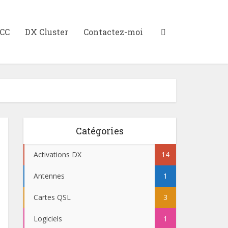
XCC
DX Cluster
Contactez-moi
Catégories
Activations DX
14
Antennes
1
Cartes QSL
3
Logiciels
1