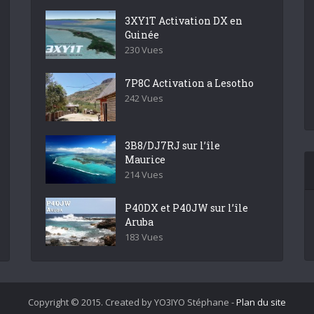
3XY1T Activation DX en
Guinée
230 Vues
7P8C Activation a Lesotho
242 Vues
3B8/DJ7RJ sur l’île
Maurice
214 Vues
P40DX et P40JW sur l’île
Aruba
183 Vues
Copyright © 2015. Created by YO3IYO Stéphane -
Plan du site