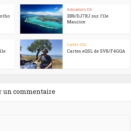
Activations DX
sotho
3B8/DJ7RJ sur l’île
Maurice
Cartes QSL
île
Cartes eQSL de SV8/F4GQA
r un commentaire