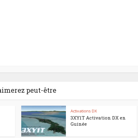
aimerez peut-être
Activations DX
3XY1T Activation DX en
Guinée