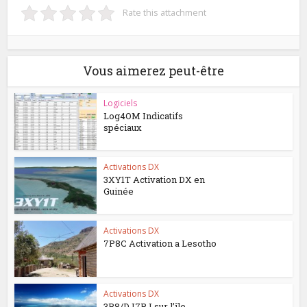
Rate this attachment
Vous aimerez peut-être
Logiciels
Log4OM Indicatifs
spéciaux
Activations DX
3XY1T Activation DX en
Guinée
Activations DX
7P8C Activation a Lesotho
Activations DX
3B8/DJ7RJ sur l’île