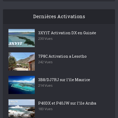
Dernières Activations
3XY1T Activation DX en Guinée
230 Vues
7P8C Activation a Lesotho
242 Vues
3B8/DJ7RJ sur l’île Maurice
214 Vues
P40DX et P40JW sur l’île Aruba
183 Vues