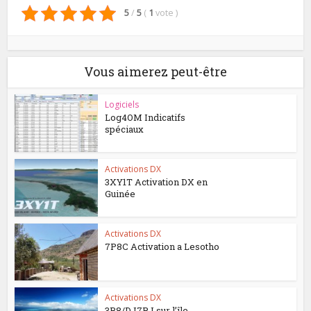
5
/
5
(
1
vote
)
Vous aimerez peut-être
Logiciels
Log4OM Indicatifs
spéciaux
Activations DX
3XY1T Activation DX en
Guinée
Activations DX
7P8C Activation a Lesotho
Activations DX
3B8/DJ7RJ sur l’île