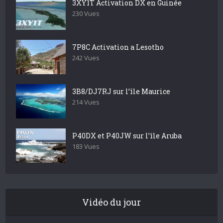
3XY1T Activation DX en Guinée
230 Vues
7P8C Activation a Lesotho
242 Vues
3B8/DJ7RJ sur l’île Maurice
214 Vues
P40DX et P40JW sur l’île Aruba
183 Vues
Vidéo du jour