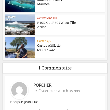
Maurice
Activations DX
P40DX et P40JW sur l’île
Aruba
Cartes QSL
Cartes eQSL de
SV8/F4GQA
1 Commentaire
PORCHER
25 février 2022 à 16 h 35 min
Bonjour Jean-Luc,