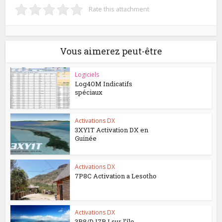
Rate this attachment
Vous aimerez peut-être
Logiciels
Log4OM Indicatifs
spéciaux
Activations DX
3XY1T Activation DX en
Guinée
Activations DX
7P8C Activation a Lesotho
Activations DX
3B8/DJ7RJ sur l’île