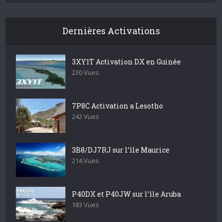
Dernières Activations
3XY1T Activation DX en Guinée
230 Vues
7P8C Activation a Lesotho
242 Vues
3B8/DJ7RJ sur l’île Maurice
214 Vues
P40DX et P40JW sur l’île Aruba
183 Vues