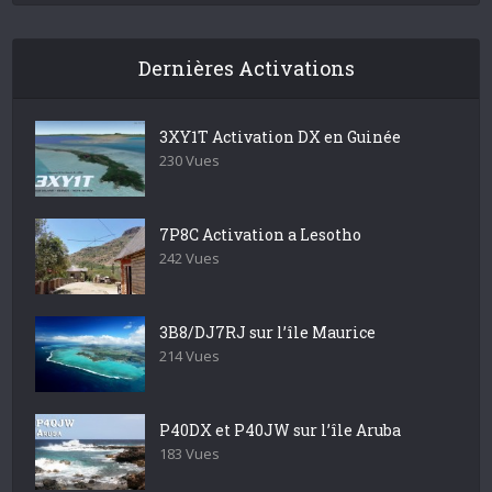
Dernières Activations
3XY1T Activation DX en Guinée
230 Vues
7P8C Activation a Lesotho
242 Vues
3B8/DJ7RJ sur l’île Maurice
214 Vues
P40DX et P40JW sur l’île Aruba
183 Vues