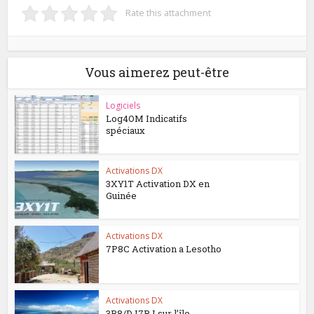
Rate this attachment
Vous aimerez peut-être
Logiciels
Log4OM Indicatifs
spéciaux
Activations DX
3XY1T Activation DX en
Guinée
Activations DX
7P8C Activation a Lesotho
Activations DX
3B8/DJ7RJ sur l’île