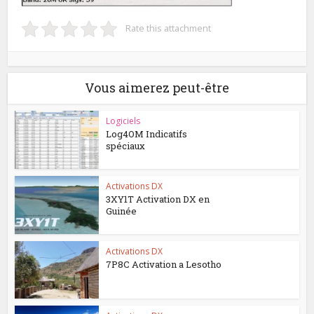
Rate this attachment
Vous aimerez peut-être
Logiciels
Log4OM Indicatifs
spéciaux
Activations DX
3XY1T Activation DX en
Guinée
Activations DX
7P8C Activation a Lesotho