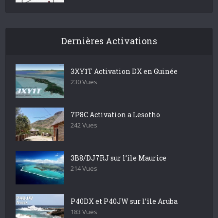
Dernières Activations
3XY1T Activation DX en Guinée
230 Vues
7P8C Activation a Lesotho
242 Vues
3B8/DJ7RJ sur l’île Maurice
214 Vues
P40DX et P40JW sur l’île Aruba
183 Vues