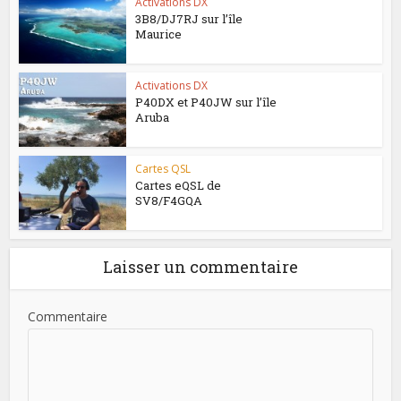
Activations DX
3B8/DJ7RJ sur l’île
Maurice
Activations DX
P40DX et P40JW sur l’île
Aruba
Cartes QSL
Cartes eQSL de
SV8/F4GQA
Laisser un commentaire
Commentaire