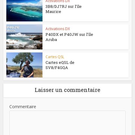
Activations DX
3B8/DJ7RJ sur l’île
Maurice
Activations DX
P40DX et P40JW sur l’île
Aruba
Cartes QSL
Cartes eQSL de
SV8/F4GQA
Laisser un commentaire
Commentaire