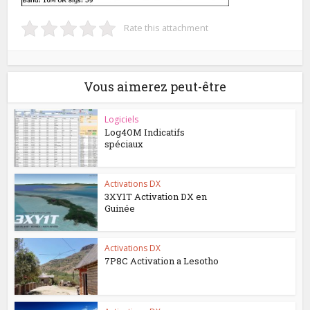
Rate this attachment
Vous aimerez peut-être
Logiciels
Log4OM Indicatifs
spéciaux
Activations DX
3XY1T Activation DX en
Guinée
Activations DX
7P8C Activation a Lesotho