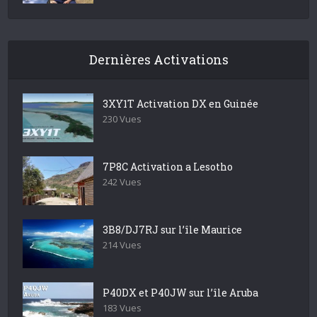
Dernières Activations
3XY1T Activation DX en Guinée
230 Vues
7P8C Activation a Lesotho
242 Vues
3B8/DJ7RJ sur l’île Maurice
214 Vues
P40DX et P40JW sur l’île Aruba
183 Vues