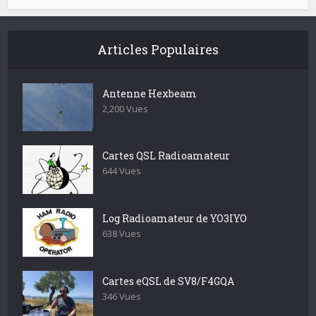
Articles Populaires
Antenne Hexbeam
2,200 Vues
Cartes QSL Radioamateur
644 Vues
Log Radioamateur de YO3IYO
638 Vues
Cartes eQSL de SV8/F4GQA
346 Vues