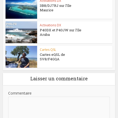
Activations DX
3B8/DJ7RJ sur l’île
Maurice
Activations DX
P40DX et P40JW sur l’île
Aruba
Cartes QSL
Cartes eQSL de
SV8/F4GQA
Laisser un commentaire
Commentaire