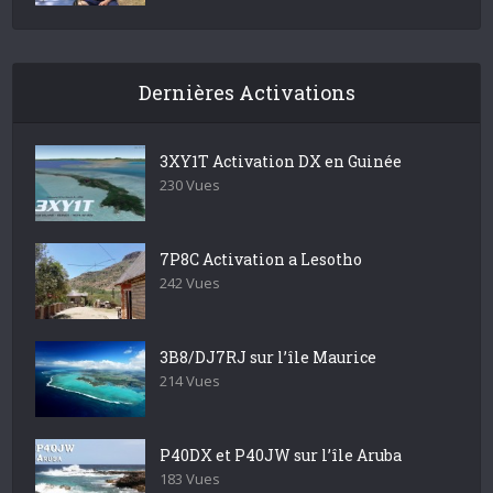
Dernières Activations
3XY1T Activation DX en Guinée
230 Vues
7P8C Activation a Lesotho
242 Vues
3B8/DJ7RJ sur l’île Maurice
214 Vues
P40DX et P40JW sur l’île Aruba
183 Vues