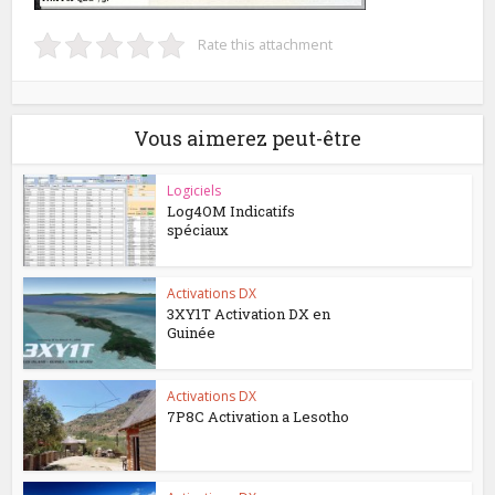
Rate this attachment
Vous aimerez peut-être
Logiciels
Log4OM Indicatifs
spéciaux
Activations DX
3XY1T Activation DX en
Guinée
Activations DX
7P8C Activation a Lesotho