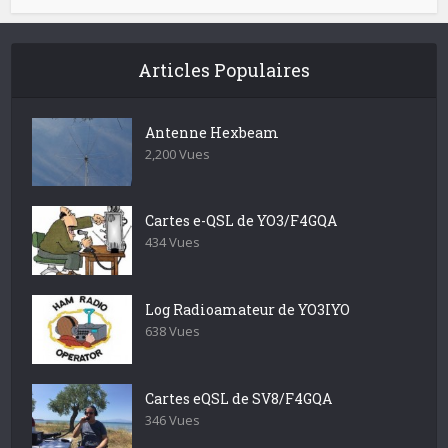
Articles Populaires
Antenne Hexbeam
2,200 Vues
Cartes e-QSL de YO3/F4GQA
434 Vues
Log Radioamateur de YO3IYO
638 Vues
Cartes eQSL de SV8/F4GQA
346 Vues