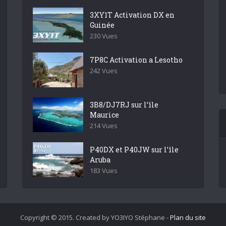
3XY1T Activation DX en
Guinée
230 Vues
7P8C Activation a Lesotho
242 Vues
3B8/DJ7RJ sur l’île
Maurice
214 Vues
P40DX et P40JW sur l’île
Aruba
183 Vues
Copyright © 2015. Created by YO3IYO Stéphane -
Plan du site