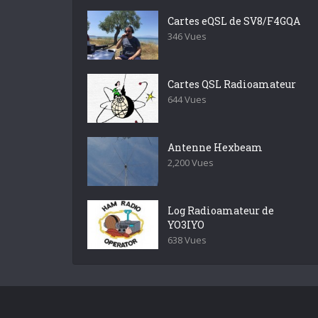
Cartes eQSL de SV8/F4GQA
346 Vues
Cartes QSL Radioamateur
644 Vues
Antenne Hexbeam
2,200 Vues
Log Radioamateur de
YO3IYO
638 Vues