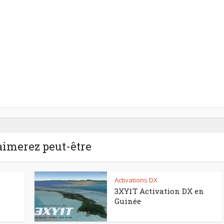
aimerez peut-être
Activations DX
3XY1T Activation DX en
Guinée