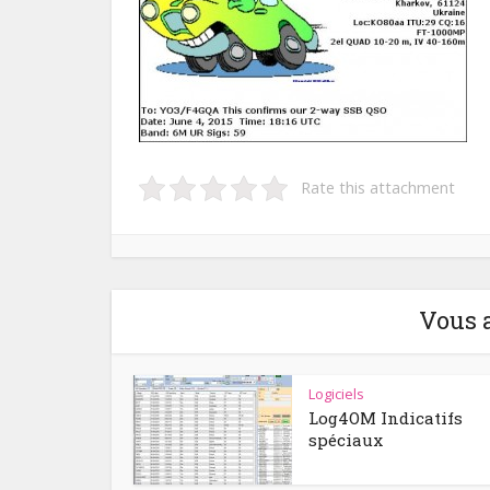
Rate this attachment
Vous 
Logiciels
Log4OM Indicatifs
spéciaux