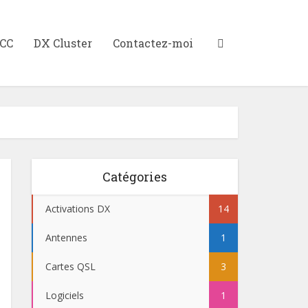
XCC
DX Cluster
Contactez-moi
Catégories
Activations DX
14
Antennes
1
Cartes QSL
3
Logiciels
1