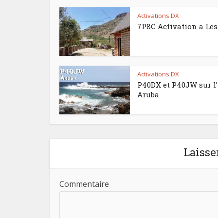
Activations DX
7P8C Activation a Le
Activations DX
P40DX et P40JW sur l’
Aruba
Laisse
Commentaire