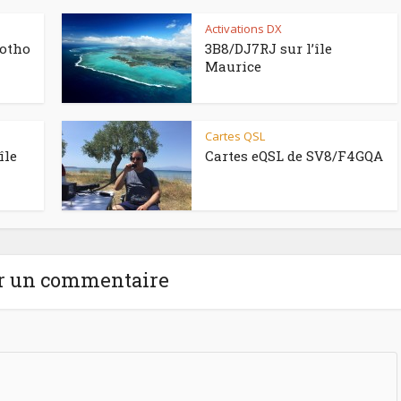
Activations DX
sotho
3B8/DJ7RJ sur l’île
Maurice
Cartes QSL
île
Cartes eQSL de SV8/F4GQA
r un commentaire