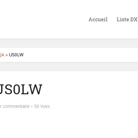
Accueil
Liste D
QA
»
US0LW
US0LW
er commentaire
50 Vues