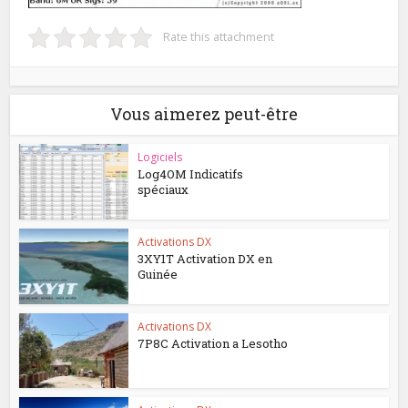
Rate this attachment
Vous aimerez peut-être
Logiciels
Log4OM Indicatifs
spéciaux
Activations DX
3XY1T Activation DX en
Guinée
Activations DX
7P8C Activation a Lesotho