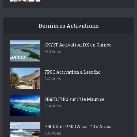
Dernières Activations
3XY1T Activation DX en Guinée
230 Vues
7P8C Activation a Lesotho
242 Vues
3B8/DJ7RJ sur l’île Maurice
214 Vues
P40DX et P40JW sur l’île Aruba
183 Vues