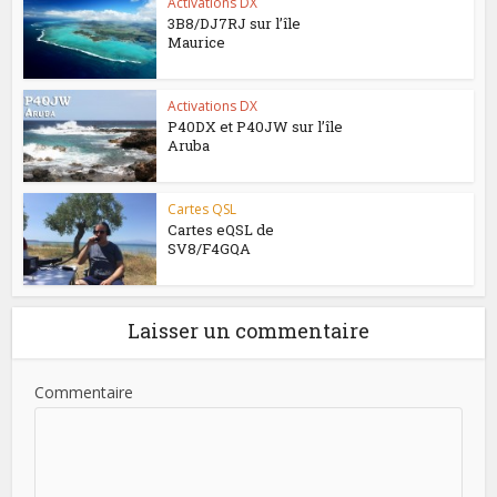
Activations DX
3B8/DJ7RJ sur l’île
Maurice
Activations DX
P40DX et P40JW sur l’île
Aruba
Cartes QSL
Cartes eQSL de
SV8/F4GQA
Laisser un commentaire
Commentaire