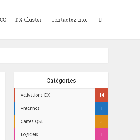
XCC
DX Cluster
Contactez-moi
Catégories
Activations DX
14
Antennes
1
Cartes QSL
3
Logiciels
1