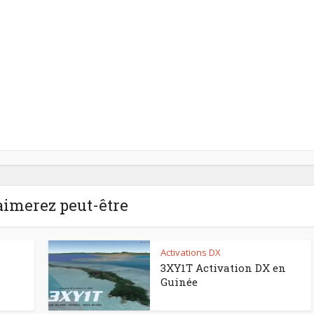
aimerez peut-être
Activations DX
3XY1T Activation DX en
Guinée