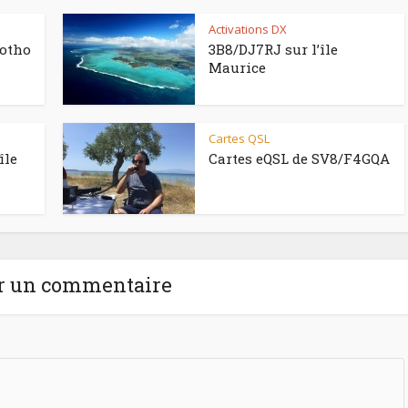
Activations DX
sotho
3B8/DJ7RJ sur l’île
Maurice
Cartes QSL
île
Cartes eQSL de SV8/F4GQA
r un commentaire