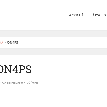
Accueil
Liste D
QA
»
ON4PS
ON4PS
er commentaire
50 Vues