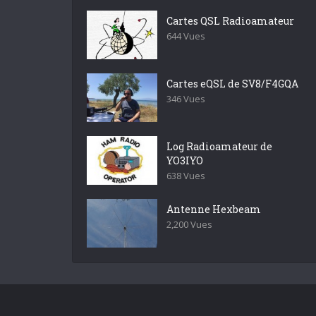
Cartes QSL Radioamateur
644 Vues
Cartes eQSL de SV8/F4GQA
346 Vues
Log Radioamateur de
YO3IYO
638 Vues
Antenne Hexbeam
2,200 Vues