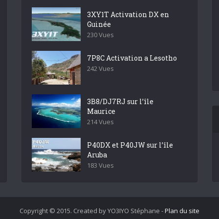
3XY1T Activation DX en
Guinée
230 Vues
7P8C Activation a Lesotho
242 Vues
3B8/DJ7RJ sur l’île
Maurice
214 Vues
P40DX et P40JW sur l’île
Aruba
183 Vues
Copyright © 2015. Created by YO3IYO Stéphane -
Plan du site