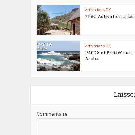
Activations DX
7P8C Activation a Le
Activations DX
P40DX et P40JW sur l’
Aruba
Laisse
Commentaire