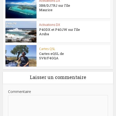
Activations DX
3B8/DJ7RJ sur l’île
Maurice
Activations DX
P40DX et P40JW sur l’île
Aruba
Cartes QSL
Cartes eQSL de
SV8/F4GQA
Laisser un commentaire
Commentaire