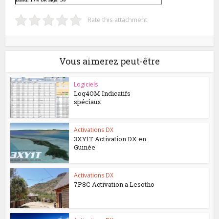
Rate this attachment
Vous aimerez peut-être
Logiciels
Log4OM Indicatifs
spéciaux
Activations DX
3XY1T Activation DX en
Guinée
Activations DX
7P8C Activation a Lesotho