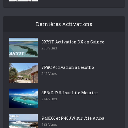
Dernières Activations
3XY1T Activation DX en Guinée
230 Vues
7P8C Activation a Lesotho
242 Vues
3B8/DJ7RJ sur l’île Maurice
214 Vues
P40DX et P40JW sur l’île Aruba
183 Vues