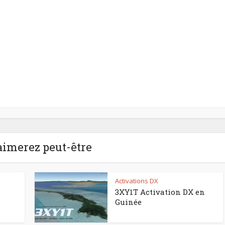
aimerez peut-être
Activations DX
3XY1T Activation DX en
Guinée