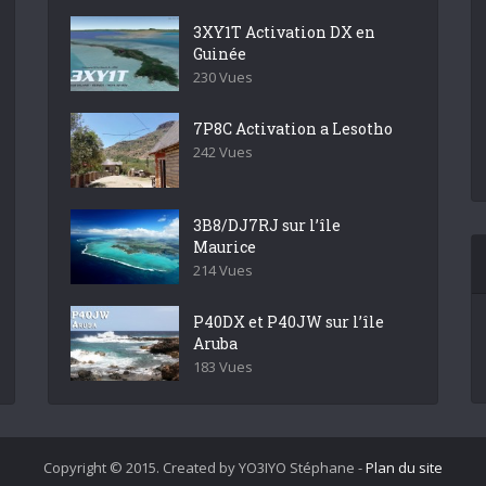
3XY1T Activation DX en
Guinée
230 Vues
7P8C Activation a Lesotho
242 Vues
3B8/DJ7RJ sur l’île
Maurice
214 Vues
P40DX et P40JW sur l’île
Aruba
183 Vues
Copyright © 2015. Created by YO3IYO Stéphane -
Plan du site