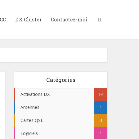
XCC
DX Cluster
Contactez-moi
Catégories
Activations DX
14
Antennes
1
Cartes QSL
3
Logiciels
1