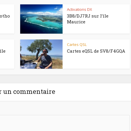
Activations DX
sotho
3B8/DJ7RJ sur l’île
Maurice
Cartes QSL
île
Cartes eQSL de SV8/F4GQA
r un commentaire