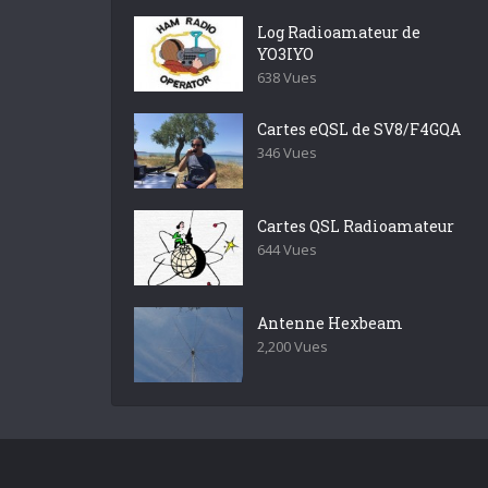
Log Radioamateur de
YO3IYO
638 Vues
Cartes eQSL de SV8/F4GQA
346 Vues
Cartes QSL Radioamateur
644 Vues
Antenne Hexbeam
2,200 Vues