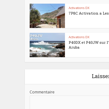
Activations DX
7P8C Activation a Le
Activations DX
P40DX et P40JW sur l’
Aruba
Laisse
Commentaire