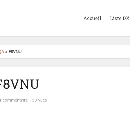
Accueil
Liste D
QA
»
F8VNU
F8VNU
er commentaire
50 Vues