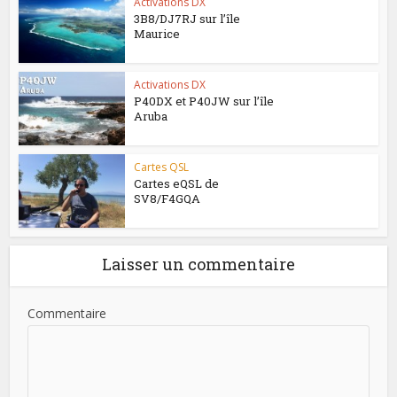
Activations DX
3B8/DJ7RJ sur l’île
Maurice
Activations DX
P40DX et P40JW sur l’île
Aruba
Cartes QSL
Cartes eQSL de
SV8/F4GQA
Laisser un commentaire
Commentaire