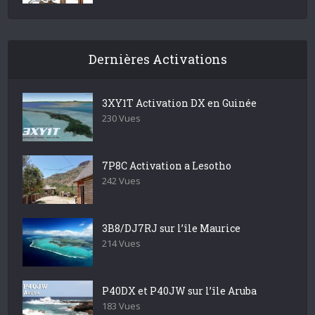
Dernières Activations
3XY1T Activation DX en Guinée
230 Vues
7P8C Activation a Lesotho
242 Vues
3B8/DJ7RJ sur l’île Maurice
214 Vues
P40DX et P40JW sur l’île Aruba
183 Vues