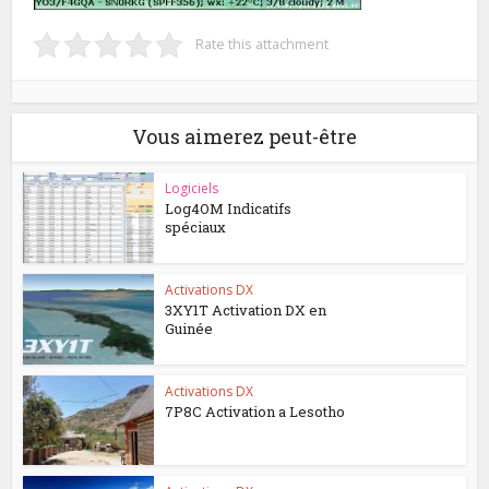
Rate this attachment
Vous aimerez peut-être
Logiciels
Log4OM Indicatifs
spéciaux
Activations DX
3XY1T Activation DX en
Guinée
Activations DX
7P8C Activation a Lesotho