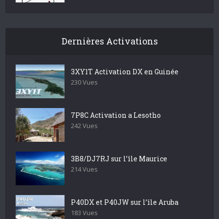
Dernières Activations
3XY1T Activation DX en Guinée
230 Vues
7P8C Activation a Lesotho
242 Vues
3B8/DJ7RJ sur l’île Maurice
214 Vues
P40DX et P40JW sur l’île Aruba
183 Vues