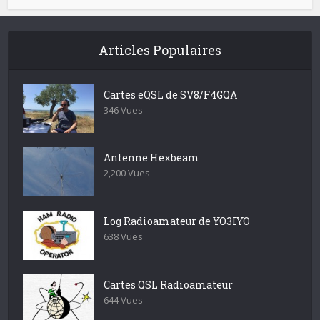
Articles Populaires
Cartes eQSL de SV8/F4GQA
346 Vues
Antenne Hexbeam
2,200 Vues
Log Radioamateur de YO3IYO
638 Vues
Cartes QSL Radioamateur
644 Vues