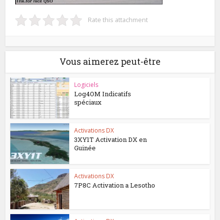
Rate this attachment
Vous aimerez peut-être
Logiciels
Log4OM Indicatifs
spéciaux
Activations DX
3XY1T Activation DX en
Guinée
Activations DX
7P8C Activation a Lesotho