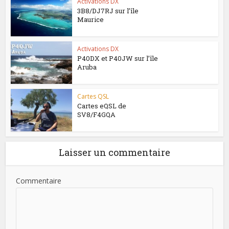
Activations DX
3B8/DJ7RJ sur l’île
Maurice
Activations DX
P40DX et P40JW sur l’île
Aruba
Cartes QSL
Cartes eQSL de
SV8/F4GQA
Laisser un commentaire
Commentaire