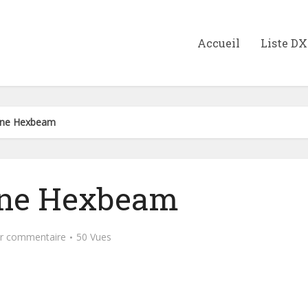
Accueil
Liste D
nne Hexbeam
ne Hexbeam
er commentaire
50 Vues