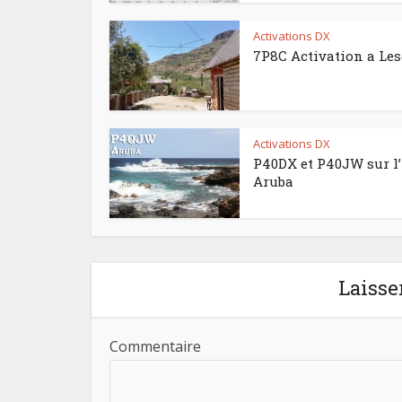
Activations DX
7P8C Activation a Le
Activations DX
P40DX et P40JW sur l’
Aruba
Laisse
Commentaire