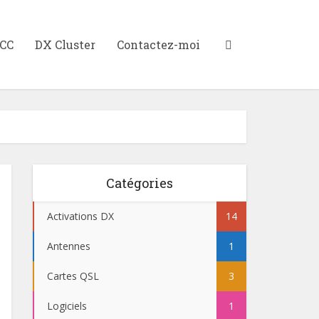
XCC
DX Cluster
Contactez-moi
Catégories
Activations DX
14
Antennes
1
Cartes QSL
3
Logiciels
1