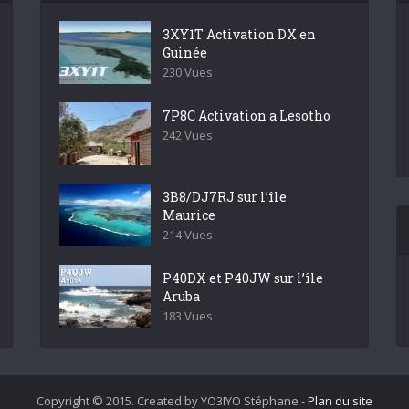
3XY1T Activation DX en
Guinée
230 Vues
7P8C Activation a Lesotho
242 Vues
3B8/DJ7RJ sur l’île
Maurice
214 Vues
P40DX et P40JW sur l’île
Aruba
183 Vues
Copyright © 2015. Created by YO3IYO Stéphane -
Plan du site